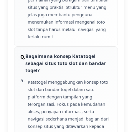
situs yang praktis. Struktur menu yang
jelas juga membantu pengguna
menemukan informasi mengenai toto
slot tanpa harus melalui navigasi yang
terlalu rumit.
Bagaimana konsep Katatogel
sebagai situs toto slot dan bandar
togel?
Katatogel menggabungkan konsep toto
slot dan bandar togel dalam satu
platform dengan tampilan yang
terorganisasi. Fokus pada kemudahan
akses, penyajian informasi, serta
navigasi sederhana menjadi bagian dari
konsep situs yang ditawarkan kepada