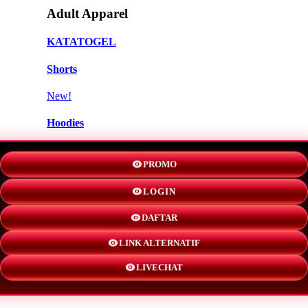
Adult Apparel
KATATOGEL
Shorts
New!
Hoodies
Long Sleeve KATATOGEL
PROMO
Crewneck Sweatshirts
LOGIN
Tank Tops
DAFTAR
Baseball KATATOGEL
LINK ALTERNATIF
Kids Apparel
LIVECHAT
Kids KATATOGEL