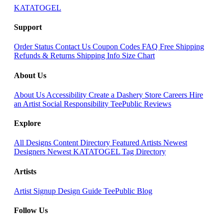
KATATOGEL
Support
Order Status
Contact Us
Coupon Codes
FAQ
Free Shipping
Refunds & Returns
Shipping Info
Size Chart
About Us
About Us
Accessibility
Create a Dashery Store
Careers
Hire
an Artist
Social Responsibility
TeePublic Reviews
Explore
All Designs
Content Directory
Featured Artists
Newest
Designers
Newest KATATOGEL
Tag Directory
Artists
Artist Signup
Design Guide
TeePublic Blog
Follow Us