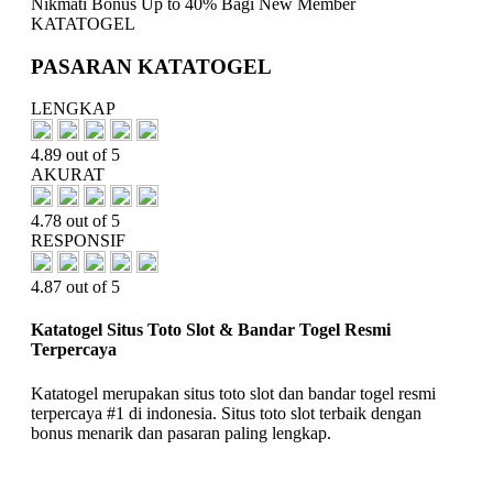
Nikmati
Bonus Up to 40%
Bagi New Member
KATATOGEL
PASARAN KATATOGEL
LENGKAP
4.89 out of 5
AKURAT
4.78 out of 5
RESPONSIF
4.87 out of 5
Katatogel Situs Toto Slot & Bandar Togel Resmi
Terpercaya
Katatogel merupakan situs toto slot dan bandar togel resmi
terpercaya #1 di indonesia. Situs toto slot terbaik dengan
bonus menarik dan pasaran paling lengkap.