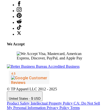
We Accept
© TP Apparel LLC 2012 - 2025
United States - $ USD
Product Safety
Intellectual Property Policy
CA: Do Not Sell
My Personal Information
Privacy Policy
Terms