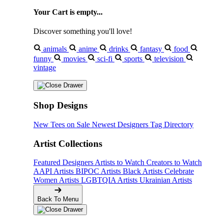
Your Cart is empty...
Discover something you'll love!
animals
anime
drinks
fantasy
food
funny
movies
sci-fi
sports
television
vintage
Shop Designs
New Tees on Sale
Newest Designers
Tag Directory
Artist Collections
Featured Designers
Artists to Watch
Creators to Watch
AAPI Artists
BIPOC Artists
Black Artists
Celebrate
Women Artists
LGBTQIA Artists
Ukrainian Artists
Back To Menu