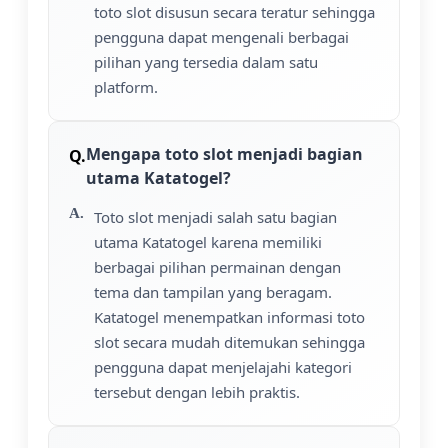
toto slot disusun secara teratur sehingga
pengguna dapat mengenali berbagai
pilihan yang tersedia dalam satu
platform.
Mengapa toto slot menjadi bagian
utama Katatogel?
Toto slot menjadi salah satu bagian
utama Katatogel karena memiliki
berbagai pilihan permainan dengan
tema dan tampilan yang beragam.
Katatogel menempatkan informasi toto
slot secara mudah ditemukan sehingga
pengguna dapat menjelajahi kategori
tersebut dengan lebih praktis.