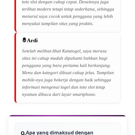
toto slot dengan cukup cepat. Desainnya juga
terlihat modern tetapi tetap sederhana, sehingga
menurut saya cocok untuk pengguna yang lebih
menyukai tampilan situs yang praktis.
Ardi
Setelah melihat-lihat Katatogel, saya merasa
situs ini cukup mudah dipahami bahkan bagi
pengguna yang baru pertama kali berkunjung.
Menu dan kategori dibuat cukup jelas. Tampilan
mobile-nya juga bekerja dengan baik sehingga
informasi mengenai togel dan toto slot tetap
nyaman dibaca dari layar smartphone.
Apa yang dimaksud dengan