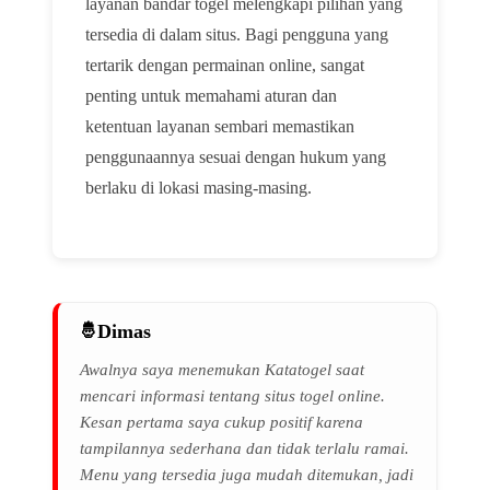
layanan bandar togel melengkapi pilihan yang
tersedia di dalam situs. Bagi pengguna yang
tertarik dengan permainan online, sangat
penting untuk memahami aturan dan
ketentuan layanan sembari memastikan
penggunaannya sesuai dengan hukum yang
berlaku di lokasi masing-masing.
Dimas
Awalnya saya menemukan Katatogel saat
mencari informasi tentang situs togel online.
Kesan pertama saya cukup positif karena
tampilannya sederhana dan tidak terlalu ramai.
Menu yang tersedia juga mudah ditemukan, jadi