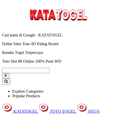
Cari kami di Google : KATATOGEL
Daftar Situs Toto 4D Paling Resmi
Bandar Togel Terpercaya
Toto Slot 88 Online 100% Pasti WD
Explore Categories
Popular Products
KATATOGEL
TOTO TOGEL
SITUS