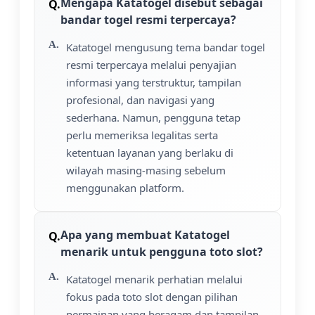
Mengapa Katatogel disebut sebagai
bandar togel resmi terpercaya?
Katatogel mengusung tema bandar togel
resmi terpercaya melalui penyajian
informasi yang terstruktur, tampilan
profesional, dan navigasi yang
sederhana. Namun, pengguna tetap
perlu memeriksa legalitas serta
ketentuan layanan yang berlaku di
wilayah masing-masing sebelum
menggunakan platform.
Apa yang membuat Katatogel
menarik untuk pengguna toto slot?
Katatogel menarik perhatian melalui
fokus pada toto slot dengan pilihan
permainan yang beragam dan tampilan