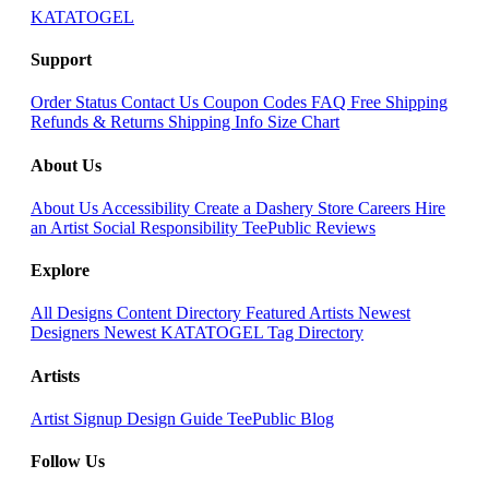
KATATOGEL
Support
Order Status
Contact Us
Coupon Codes
FAQ
Free Shipping
Refunds & Returns
Shipping Info
Size Chart
About Us
About Us
Accessibility
Create a Dashery Store
Careers
Hire
an Artist
Social Responsibility
TeePublic Reviews
Explore
All Designs
Content Directory
Featured Artists
Newest
Designers
Newest KATATOGEL
Tag Directory
Artists
Artist Signup
Design Guide
TeePublic Blog
Follow Us