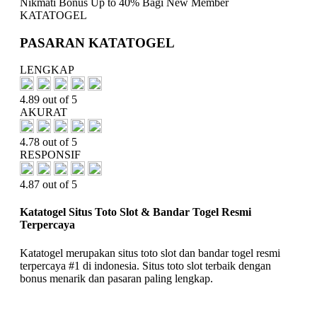
Nikmati
Bonus Up to 40%
Bagi New Member
KATATOGEL
PASARAN KATATOGEL
LENGKAP
4.89 out of 5
AKURAT
4.78 out of 5
RESPONSIF
4.87 out of 5
Katatogel Situs Toto Slot & Bandar Togel Resmi
Terpercaya
Katatogel merupakan situs toto slot dan bandar togel resmi
terpercaya #1 di indonesia. Situs toto slot terbaik dengan
bonus menarik dan pasaran paling lengkap.