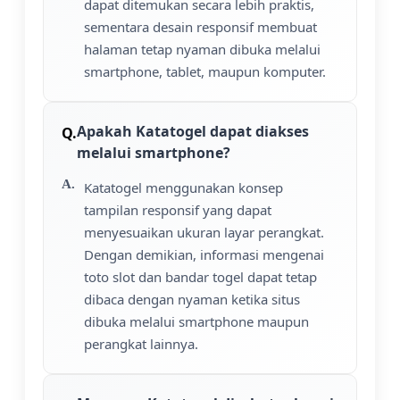
dapat ditemukan secara lebih praktis,
sementara desain responsif membuat
halaman tetap nyaman dibuka melalui
smartphone, tablet, maupun komputer.
Apakah Katatogel dapat diakses
melalui smartphone?
Katatogel menggunakan konsep
tampilan responsif yang dapat
menyesuaikan ukuran layar perangkat.
Dengan demikian, informasi mengenai
toto slot dan bandar togel dapat tetap
dibaca dengan nyaman ketika situs
dibuka melalui smartphone maupun
perangkat lainnya.