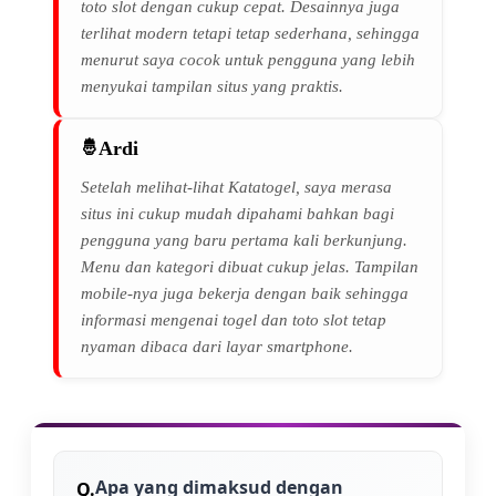
toto slot dengan cukup cepat. Desainnya juga
terlihat modern tetapi tetap sederhana, sehingga
menurut saya cocok untuk pengguna yang lebih
menyukai tampilan situs yang praktis.
Ardi
Setelah melihat-lihat Katatogel, saya merasa
situs ini cukup mudah dipahami bahkan bagi
pengguna yang baru pertama kali berkunjung.
Menu dan kategori dibuat cukup jelas. Tampilan
mobile-nya juga bekerja dengan baik sehingga
informasi mengenai togel dan toto slot tetap
nyaman dibaca dari layar smartphone.
Apa yang dimaksud dengan