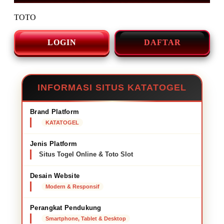
TOTO
LOGIN
DAFTAR
INFORMASI SITUS KATATOGEL
Brand Platform
KATATOGEL
Jenis Platform
Situs Togel Online & Toto Slot
Desain Website
Modern & Responsif
Perangkat Pendukung
Smartphone, Tablet & Desktop