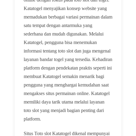
Katatogel menyajikan konsep website yang
memadukan berbagai variasi permainan dalam
satu tempat dengan antarmuka yang
sederhana dan mudah digunakan. Melalui
Katatogel, pengguna bisa menemukan
informasi tentang toto slot dan juga mengenal
layanan bandar togel yang tersedia. Kehadiran
platform dengan pendekatan praktis seperti ini
membuat Katatogel semakin menarik bagi
pengguna yang menghargai kemudahan saat
mengakses situs permainan online. Katatogel
memiliki daya tarik utama melalui layanan
toto slot yang menjadi bagian penting dari
platform.
Situs Toto slot Katatogel dikenal mempunyai