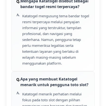
Mengapa Katatogel disebut sebagai
bandar togel resmi terpercaya?
Katatogel mengusung tema bandar togel
resmi terpercaya melalui penyajian
informasi yang terstruktur, tampilan
profesional, dan navigasi yang
sederhana. Namun, pengguna tetap
perlu memeriksa legalitas serta
ketentuan layanan yang berlaku di
wilayah masing-masing sebelum
menggunakan platform.
Apa yang membuat Katatogel
menarik untuk pengguna toto slot?
Katatogel menarik perhatian melalui
fokus pada toto slot dengan pilihan
permainan yang beragam dan tampilan