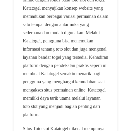
Katatogel menyajikan konsep website yang
memadukan berbagai variasi permainan dalam
satu tempat dengan antarmuka yang
sederhana dan mudah digunakan. Melalui
Katatogel, pengguna bisa menemukan
informasi tentang toto slot dan juga mengenal
layanan bandar togel yang tersedia. Kehadiran
platform dengan pendekatan praktis seperti ini
membuat Katatogel semakin menarik bagi
pengguna yang menghargai kemudahan saat
mengakses situs permainan online. Katatogel
memiliki daya tarik utama melalui layanan
toto slot yang menjadi bagian penting dari
platform.
Situs Toto slot Katatogel dikenal mempunyai