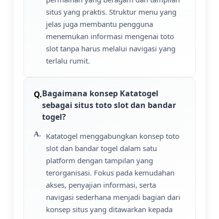
situs yang praktis. Struktur menu yang
jelas juga membantu pengguna
menemukan informasi mengenai toto
slot tanpa harus melalui navigasi yang
terlalu rumit.
Bagaimana konsep Katatogel
sebagai situs toto slot dan bandar
togel?
Katatogel menggabungkan konsep toto
slot dan bandar togel dalam satu
platform dengan tampilan yang
terorganisasi. Fokus pada kemudahan
akses, penyajian informasi, serta
navigasi sederhana menjadi bagian dari
konsep situs yang ditawarkan kepada