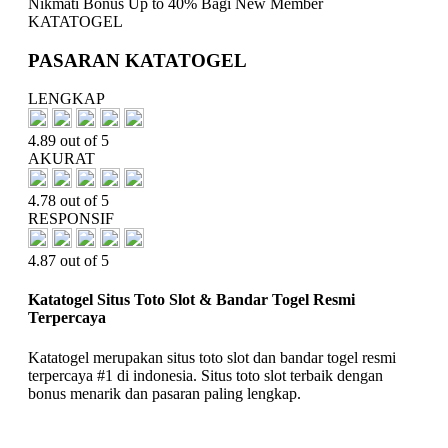
Nikmati
Bonus Up to 40%
Bagi New Member
KATATOGEL
PASARAN KATATOGEL
LENGKAP
4.89 out of 5
AKURAT
4.78 out of 5
RESPONSIF
4.87 out of 5
Katatogel Situs Toto Slot & Bandar Togel Resmi
Terpercaya
Katatogel merupakan situs toto slot dan bandar togel resmi
terpercaya #1 di indonesia. Situs toto slot terbaik dengan
bonus menarik dan pasaran paling lengkap.