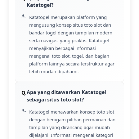
Katatogel?
Katatogel merupakan platform yang
mengusung konsep situs toto slot dan
bandar togel dengan tampilan modern
serta navigasi yang praktis. Katatogel
menyajikan berbagai informasi
mengenai toto slot, togel, dan bagian
platform lainnya secara terstruktur agar
lebih mudah dipahami.
Apa yang ditawarkan Katatogel
sebagai situs toto slot?
Katatogel menawarkan konsep toto slot
dengan beragam pilihan permainan dan
tampilan yang dirancang agar mudah
dijelajahi. Informasi mengenai kategori