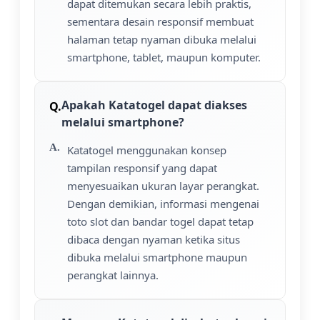
dapat ditemukan secara lebih praktis,
sementara desain responsif membuat
halaman tetap nyaman dibuka melalui
smartphone, tablet, maupun komputer.
Apakah Katatogel dapat diakses
melalui smartphone?
Katatogel menggunakan konsep
tampilan responsif yang dapat
menyesuaikan ukuran layar perangkat.
Dengan demikian, informasi mengenai
toto slot dan bandar togel dapat tetap
dibaca dengan nyaman ketika situs
dibuka melalui smartphone maupun
perangkat lainnya.