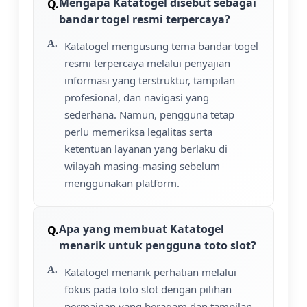
Mengapa Katatogel disebut sebagai
bandar togel resmi terpercaya?
Katatogel mengusung tema bandar togel
resmi terpercaya melalui penyajian
informasi yang terstruktur, tampilan
profesional, dan navigasi yang
sederhana. Namun, pengguna tetap
perlu memeriksa legalitas serta
ketentuan layanan yang berlaku di
wilayah masing-masing sebelum
menggunakan platform.
Apa yang membuat Katatogel
menarik untuk pengguna toto slot?
Katatogel menarik perhatian melalui
fokus pada toto slot dengan pilihan
permainan yang beragam dan tampilan