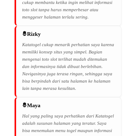
cukup membantu ketika ingin melihat informasi
toto slot tanpa harus memperbesar atau
menggeser halaman terlalu sering.
Rizky
Katatogel cukup menarik perhatian saya karena
memiliki konsep situs yang simpel. Bagian
mengenai toto slot terlihat mudah ditemukan
dan informasinya tidak dibuat berlebihan.
Navigasinya juga terasa ringan, sehingga saya
bisa berpindah dari satu halaman ke halaman
lain tanpa merasa kesulitan.
Maya
Hal yang paling saya perhatikan dari Katatogel
adalah susunan halaman yang teratur. Saya
bisa menemukan menu togel maupun informasi