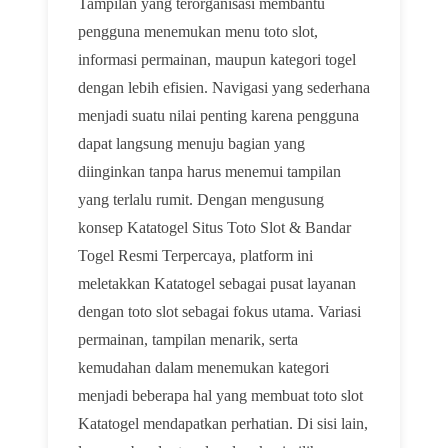
Tampilan yang terorganisasi membantu
pengguna menemukan menu toto slot,
informasi permainan, maupun kategori togel
dengan lebih efisien. Navigasi yang sederhana
menjadi suatu nilai penting karena pengguna
dapat langsung menuju bagian yang
diinginkan tanpa harus menemui tampilan
yang terlalu rumit. Dengan mengusung
konsep Katatogel Situs Toto Slot & Bandar
Togel Resmi Terpercaya, platform ini
meletakkan Katatogel sebagai pusat layanan
dengan toto slot sebagai fokus utama. Variasi
permainan, tampilan menarik, serta
kemudahan dalam menemukan kategori
menjadi beberapa hal yang membuat toto slot
Katatogel mendapatkan perhatian. Di sisi lain,