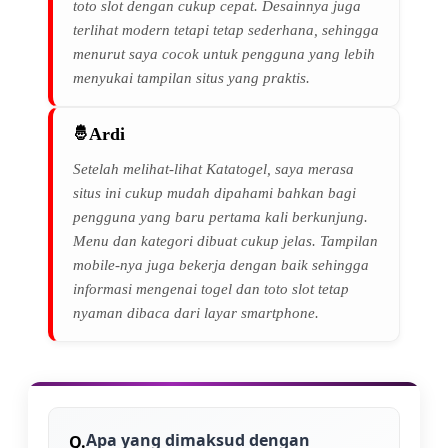
toto slot dengan cukup cepat. Desainnya juga
terlihat modern tetapi tetap sederhana, sehingga
menurut saya cocok untuk pengguna yang lebih
menyukai tampilan situs yang praktis.
Ardi
Setelah melihat-lihat Katatogel, saya merasa
situs ini cukup mudah dipahami bahkan bagi
pengguna yang baru pertama kali berkunjung.
Menu dan kategori dibuat cukup jelas. Tampilan
mobile-nya juga bekerja dengan baik sehingga
informasi mengenai togel dan toto slot tetap
nyaman dibaca dari layar smartphone.
Apa yang dimaksud dengan