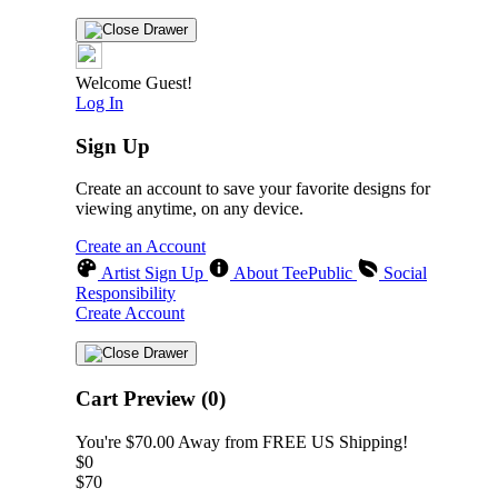
Welcome Guest!
Log In
Sign Up
Create an account to save your favorite designs for
viewing anytime, on any device.
Create an Account
Artist Sign Up
About TeePublic
Social
Responsibility
Create Account
Cart Preview (0)
You're
$70.00
Away from
FREE US Shipping!
$0
$70